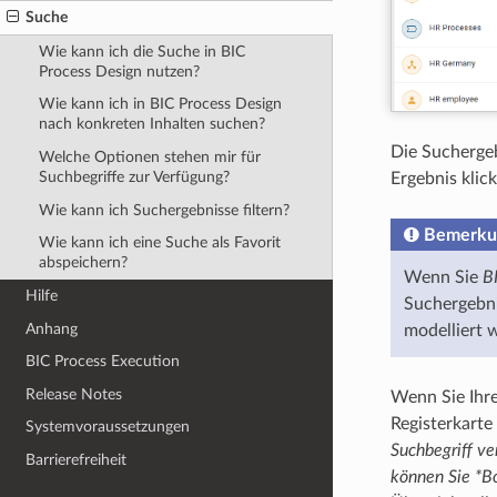
Suche
Wie kann ich die Suche in BIC
Process Design nutzen?
Wie kann ich in BIC Process Design
nach konkreten Inhalten suchen?
Die Suchergeb
Welche Optionen stehen mir für
Suchbegriffe zur Verfügung?
Ergebnis klick
Wie kann ich Suchergebnisse filtern?
Bemerku
Wie kann ich eine Suche als Favorit
abspeichern?
Wenn Sie
B
Hilfe
Suchergebni
Anhang
modelliert 
BIC Process Execution
Release Notes
Wenn Sie Ihre
Registerkarte
Systemvoraussetzungen
Suchbegriff v
Barrierefreiheit
können Sie *B