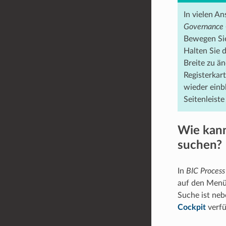
In vielen A
Governance 
Bewegen Sie
Halten Sie 
Breite zu ä
Registerkar
wieder einb
Seitenleiste
Wie kann
suchen?
In
BIC Process
auf den Menü
Suche ist neb
Cockpit
verfü