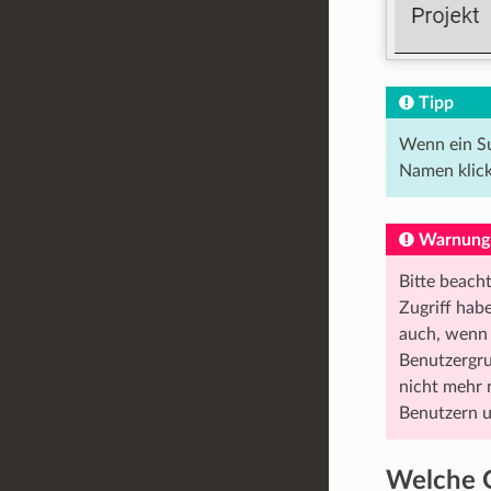
Tipp
Wenn ein Su
Namen klick
Warnung
Bitte beach
Zugriff habe
auch, wenn 
Benutzergr
nicht mehr r
Benutzern u
Welche O